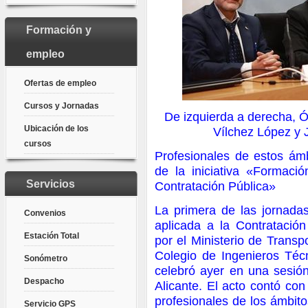
Formación y
empleo
Ofertas de empleo
Cursos y Jornadas
De izquierda a derecha, 
Ubicación de los
Vílchez López y 
cursos
Profesionales de estos ámb
de la iniciativa «Formaci
Servicios
Contratación Pública»
La primera de las jornad
Convenios
aplicada a la Contratación
Estación Total
por el Ministerio de Trans
Colegio de Ingenieros Téc
Sonómetro
celebró ayer en una sesión
Despacho
Alicante. El acto contó con
profesionales de los ámbitos
Servicio GPS