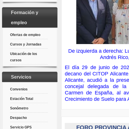
Formación y
empleo
Ofertas de empleo
Cursos y Jornadas
De izquierda a derecha: L
Ubicación de los
Andrés Rico
cursos
El día 29 de junio de 20
decano del CITOP Alicante,
Servicios
Alicante, acudió a la pres
concejal delegada de la
Convenios
Carmen de España, al ava
Crecimiento de Suelo para 
Estación Total
Sonómetro
Despacho
FORO PROVINCIA 
Servicio GPS