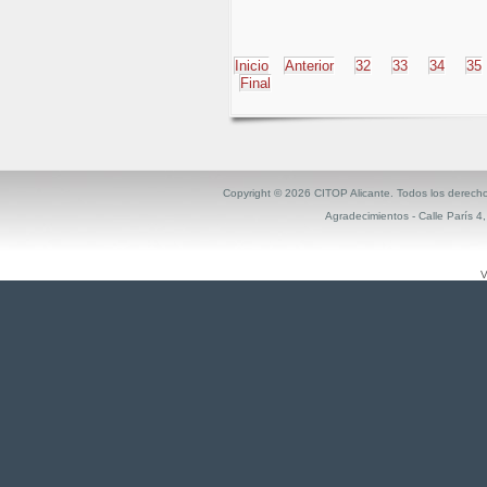
Inicio
Anterior
32
33
34
35
Final
Copyright ©
2026 CITOP Alicante. Todos los derech
Agradecimientos
- Calle París 4
V